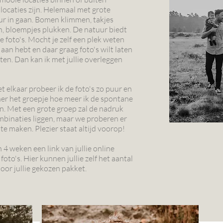
locaties zijn. Helemaal met grote
ur in gaan. Bomen klimmen, takjes
, bloempjes plukken. De natuur biedt
 foto's. Mocht je zelf een plek weten
aan hebt en daar graag foto's wilt laten
ten. Dan kan ik met jullie overleggen
t elkaar probeer ik de foto's zo puur en
iner het groepje hoe meer ik de spontane
. Met een grote groep zal de nadruk
binaties liggen, maar we proberen er
e maken. Plezier staat altijd voorop!
 4 weken een link van jullie online
foto's. Hier kunnen jullie zelf het aantal
door jullie gekozen pakket.