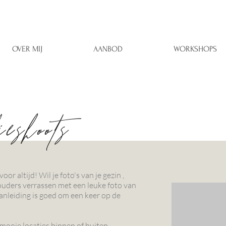
OVER MIJ
AANBOD
WORKSHOPS
eshoots
or altijd! Wil je foto's van je gezin ,
e ouders verrassen met een leuke foto van
aanleiding is goed om een keer op de
 mooie locaties binnen of buiten