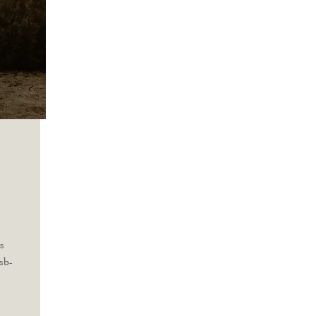
s
sb-