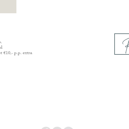
P
o.
ld
 €10,- p.p. extra
Back to Top