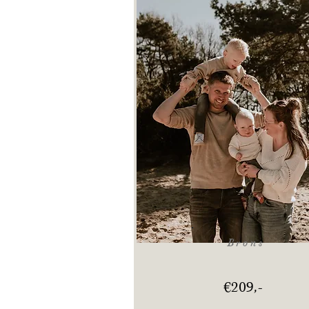
Pakket brons
Brons
€209,-