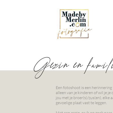
Gezin en famili
Een fotoshoot is een herinnering vo
alleen van je kinderen of wil je j
jou met je broer(s)/zus(en), elke 
gevoelige plaat vast te leggen.
Met een gezin ga ik op zoek naar