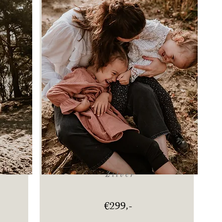
Pakket zilver
Zilver
€299,-