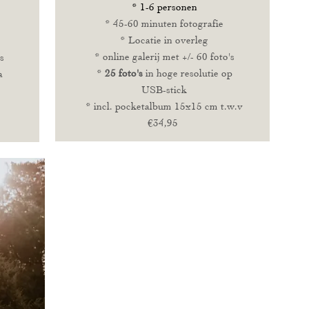
* 1-6 personen
* 45-60 minuten fotografie
* Locatie in overleg
* online galerij met +/- 60 foto's
s
*
25
foto's
in hoge resolutie op
a
USB-stick
* incl. pocketalbum 15x15 cm t.w.v
€34,95