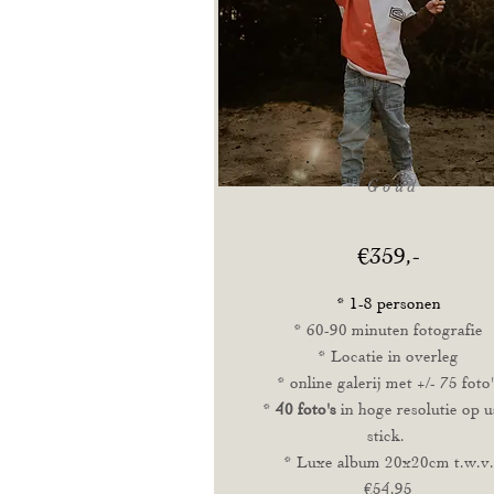
Goud
€359,-
* 1-8 personen
* 60-90 minuten fotografie
* Locatie in overleg
* online galerij met +/- 75 foto'
*
40 foto's
in hoge
resolutie op u
stick
.
* Luxe album 20x20cm t.w.v.
€54,95