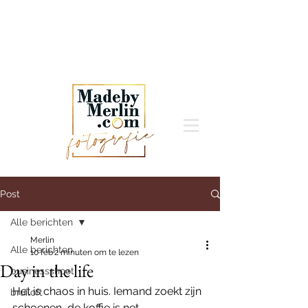
Post
Alle berichten
Merlin
Alle berichten
10 feb
2 minuten om te lezen
Day in the life
businessshoot
Het is chaos in huis. Iemand zoekt zijn 
bruiloft
schoenen, de koffie is net 