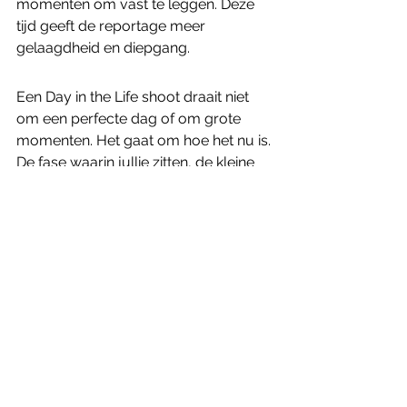
momenten om vast te leggen. Deze 
tijd geeft de reportage meer 
gelaagdheid en diepgang.
Een Day in the Life shoot draait niet 
om een perfecte dag of om grote 
momenten. Het gaat om hoe het nu is. 
De fase waarin jullie zitten, de kleine 
rituelen die vanzelfsprekend voelen, 
maar later misschien vervagen. Juist 
deze gewone dagen vertellen het 
echte verhaal en dat is vaak het 
meest waardevol om op terug te 
kijken.